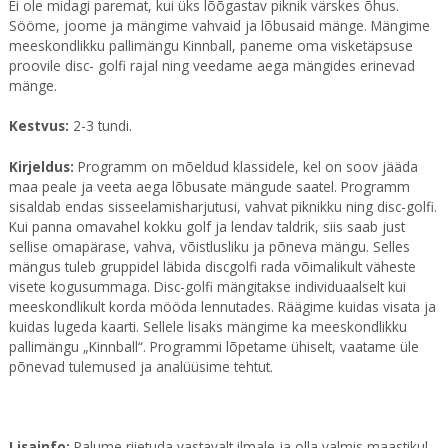
Ei ole midagi paremat, kui üks lõõgastav piknik värskes õhus.
Sööme, joome ja mängime vahvaid ja lõbusaid mänge. Mängime
meeskondlikku pallimängu Kinnball, paneme oma visketäpsuse
proovile disc- golfi rajal ning veedame aega mängides erinevad
mänge.
Kestvus:
2-3 tundi.
Kirjeldus:
Programm on mõeldud klassidele, kel on soov jääda
maa peale ja veeta aega lõbusate mängude saatel. Programm
sisaldab endas sisseelamisharjutusi, vahvat piknikku ning disc-golfi.
Kui panna omavahel kokku golf ja lendav taldrik, siis saab just
sellise omapärase, vahva, võistlusliku ja põneva mängu. Selles
mängus tuleb gruppidel läbida discgolfi rada võimalikult väheste
visete kogusummaga. Disc-golfi mängitakse individuaalselt kui
meeskondlikult korda mööda lennutades. Räägime kuidas visata ja
kuidas lugeda kaarti. Sellele lisaks mängime ka meeskondlikku
pallimängu „Kinnball“. Programmi lõpetame ühiselt, vaatame üle
põnevad tulemused ja analüüsime tehtut.
Lisainfo:
Palume riietuda vastavalt ilmale ja olla valmis maastikul