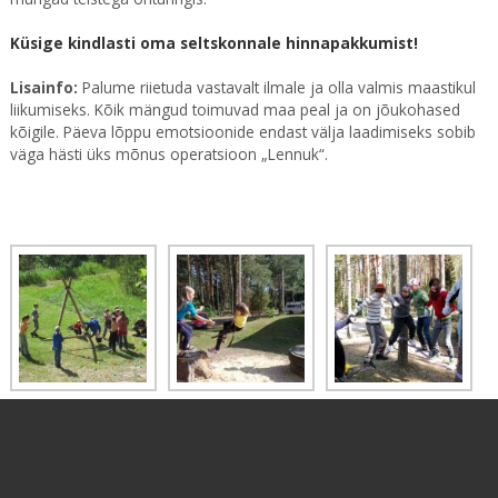
Küsige kindlasti oma seltskonnale hinnapakkumist!
Lisainfo:
Palume riietuda vastavalt ilmale ja olla valmis maastikul
liikumiseks. Kõik mängud toimuvad maa peal ja on jõukohased
kõigile. Päeva lõppu emotsioonide endast välja laadimiseks sobib
väga hästi üks mõnus operatsioon „Lennuk“.
SEIKLUSRING OÜ
+372 56645916 info@seiklusring.ee