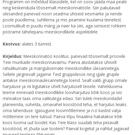
Programm on mõeldud klassidele, kel on soov jääda maa peale
ning keskenduda tõsisemalt meeskonnatööle. Siin pakutavad
ülesanded panevad noori seadma ühiseid eesmärke ja nende
poole püüdlema, suhtlema ja mis peamine kuulama teinetest.
Loomulikult ei puudu mäng ja naer ka siin, aga senisest rohkem
pöörame tähelepanu meeskondlikele aspektidele.
Kestvus:
alates 3 tunnist.
Kirjeldus:
Meeskonnatöö koolitus. panevad tõsisemalt proovile
Teie munkade meeskonnavaimu. Päeva alustatakse ühiselt
rahulikumate ja mängulisemate meeskondlike ülesannetega.
Sellele järgnevalt jagame Teid gruppidesse ning igale grupile
antakse meeskonnaülesannetega loend. Sealt valib grupp omale
harjutuse ja nii liigutakse ühelt harjutuselt teisele. Vaheldusena
teeme erinevaid meeskondlikke loovharjutusi kõik koos ja siis
minnakse taas oma valikutega edasi. Siin tuleb meeskondadel
planeerida, suhelda, omavahel koostööd teha, et harjutus leiaks
oma lahenduse. Igasugune loovmõtlemine ja n.ö kastist välja
mõtlemine on tere tulnud. Päeva lõpu finaalina hakatakse kõik
koos looma uut toodet. Kas Teie klass suudab teha piisavalt
koostööd, et jõuda uue tooteni? Päeval kogetut ja nähtut jagavad
mungad teistega õhturingis.