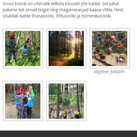
Soovi korral on võimalik telkida Kloostri jõe kaldal. Sel juhul
palume teil omad telgid ning magamisasjad kaasa võtta. Hind
sisaldab kahte lõunasööki, õhtusööki ja hommikusööki.
Vägilase fotojaht