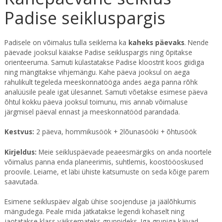
Padise seikluspargis
Padisele on võimalus tulla seiklema ka
kaheks päevaks
. Nende
päevade jooksul käiakse Padise seikluspargis ning õpitakse
orienteeruma. Samuti külastatakse Padise kloostrit koos giidiga
ning mängitakse vihjemängu. Kahe päeva jooksul on aega
rahulikult tegeleda meeskonnatööga andes aega panna rõhk
analüüsile peale igat ülesannet. Samuti võetakse esimese päeva
õhtul kokku päeva jooksul toimunu, mis annab võimaluse
järgmisel päeval ennast ja meeskonnatööd parandada.
Kestvus:
2 päeva, hommikusöök + 2lõunasööki + õhtusöök
Kirjeldus:
Meie seikluspäevade peaeesmärgiks on anda noortele
võimalus panna enda planeerimis, suhtlemis, koostööoskused
proovile. Leiame, et läbi ühiste katsumuste on seda kõige parem
saavutada.
Esimene seikluspäev algab ühise soojenduse ja jäälõhkumis
mängudega. Peale mida jätkatakse legendi kohaselt ning
jaotatakse klass väiksemateks gruppideks. Iga grupiga käivad