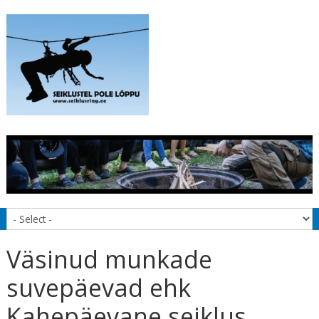
Väsinud munkade
suvepäevad ehk
Kahepäevane seiklus