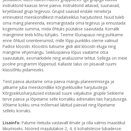
instruktorid kaasas terve päeva. Instruktorid aitavad, suunavad,
kirjeldavad grupi tegevusi. Grupid saavad endale nimekirja
erinevatest meeskondlikest madalseiklus harjutustest. Nüüd tuleb
oma mäng planeerida, eesmärgistada oma tegevus ja ennustada
kogemuste summa, mida õhtuks püütakse saavutada. Korralik
mängimine teeb kõhu tühjaks. Teeme lõunapausi ning puhkame
enne õhtust orienteerumist, mille lõpp-punktiks oleme valinud
Padise kloostri. Kloostris tutvume giidi abil kloostri eluga ning
mängime vihjemängu. Seikluspäeva lõpus vaatame otsa
saavutatule, eesmärkidele ning analüüsime tehtut. Sellega on meie
poolne programm lõppenud. Kallaste talus on piisavalt ruumi
klassiõhtu pidamiseks.
Teist päeva alustame oma päeva mängu planeerimisega ja
jätkame juba meeskondlike kõrgseikluslike harjutustega.
Kõrgseiklusharjutused esitavad suure väljakutse grupile Seikleme
terve päeva ja lõpetame selle korraliku adrenaliini täis harjutusega.
Võtame kokku oma mõlemad läbitud päevad ning lõpetame
selleks korraks.
Lisainfo
:
Palume riietuda vastavalt ilmale ja olla valmis maastikul
liikumiseks. Noored majututakse 2, 4, 6 kohalistesse tubadesse.