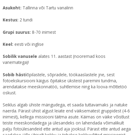
Asukoht:
Tallinna või Tartu vanalinn
Kestus:
2 tundi
Grupi suurus:
8-70 inimest
Keel:
eesti või inglise
Sobilik vanusele
alates 11. aastast (nooremad koos
vanematega)!
Sobib hästi
õpilastele, sõpradele, töökaaslastele jne, sest
fotoekskursiooni käigus õpitakse üksteist paremini tundma,
arendatakse meeskonnatöö, suhtlemise ning ka loova mõttetöö
oskust.
Seiklus algab ühiste mängudega, et saada tuttavamaks ja natuke
naerda. Pärast ühist algust leiate end väiksematest gruppidest (4-6
inimest), kellega missiooni täitma asute. Käimas on väike võistlust
teiste meeskondadega ja ülesandeks on lahendada võimalikult
palju fotoülesandeid ette antud aja jooksul. Pärast ette antud aega
saadakse jälle ühiselt kokku ja tehakse kokkuvõtted missioonist