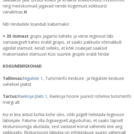
ning meeskonnad jagavad nende kogemust seiklusest
vanalinnas.
H
NB! Hindadele lisandub käibemaks!
+ 35 inimest
grupis jagame kaheks ja viime tegevust läbi
samaaegselt kahes eraldi grupis, et saaks pakkuda võimalikult
ägedat elamust. Ainult selleks, et kõik osalejad saaksid
maksimaalse elamuse! Küsi suurele grupile eraldi hinda!
KOGUNEMISKOHAD
Tallinnas:
Niguliste 1
, Turismiinfo Keskuse ja Niguliste keskuse
vahelisel platsil
Tartus:
Raekoja plats 1
, Raekoja hoone juurest rohelise turismiinfo
märgi alt
Kui ei leia antud kohta kohe üles, võib julgelt helistada tegevuse
läbiviijale. Palume olla õigeaegselt alguskohas, et saaks täpselt
ekskursiooniga alustada, sest vastasel korral väheneb teie aeg
seikluseks. Ekskursiooni läbiviija on infokeskuse juures vähemalt