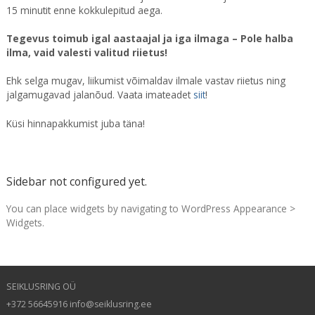
15 minutit enne kokkulepitud aega.
Tegevus toimub igal aastaajal ja iga ilmaga – Pole halba
ilma, vaid valesti valitud riietus!
Ehk selga mugav, liikumist võimaldav ilmale vastav riietus ning
jalgamugavad jalanõud. Vaata imateadet
siit
!
Küsi hinnapakkumist juba täna!
Sidebar not configured yet.
You can place widgets by navigating to WordPress Appearance >
Widgets.
SEIKLUSRING OÜ
+372 56645916 info@seiklusring.ee