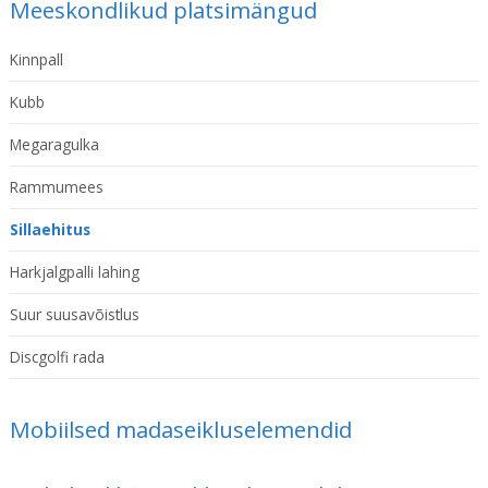
Meeskondlikud platsimängud
Kinnpall
Kubb
Megaragulka
Rammumees
Sillaehitus
Harkjalgpalli lahing
Suur suusavõistlus
Discgolfi rada
Mobiilsed madaseikluselemendid