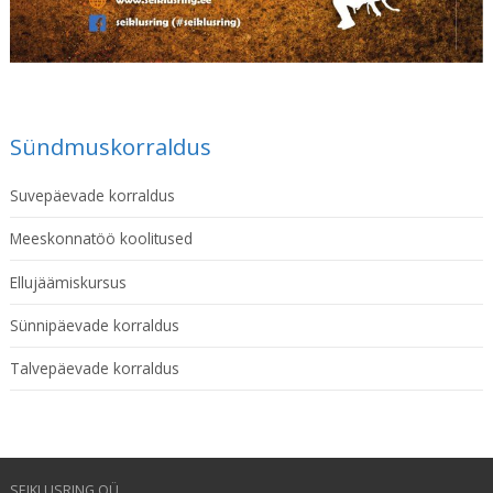
Sündmuskorraldus
Suvepäevade korraldus
Meeskonnatöö koolitused
Ellujäämiskursus
Sünnipäevade korraldus
Talvepäevade korraldus
SEIKLUSRING OÜ