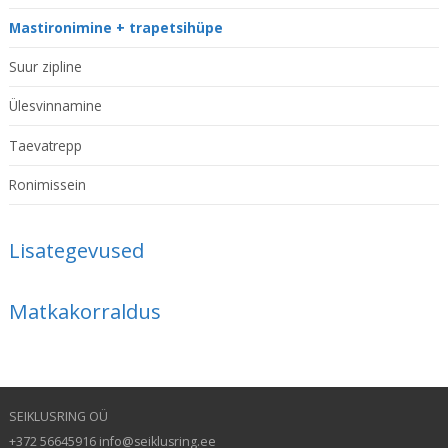
Mastironimine + trapetsihüpe
Suur zipline
Ülesvinnamine
Taevatrepp
Ronimissein
Lisategevused
Matkakorraldus
SEIKLUSRING OÜ
+372 56645916 info@seiklusring.ee