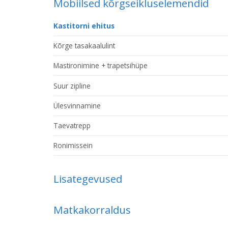
Mobiilsed kõrgseikluselemendid
Kastitorni ehitus
Kõrge tasakaalulint
Mastironimine + trapetsihüpe
Suur zipline
Ülesvinnamine
Taevatrepp
Ronimissein
Lisategevused
Matkakorraldus