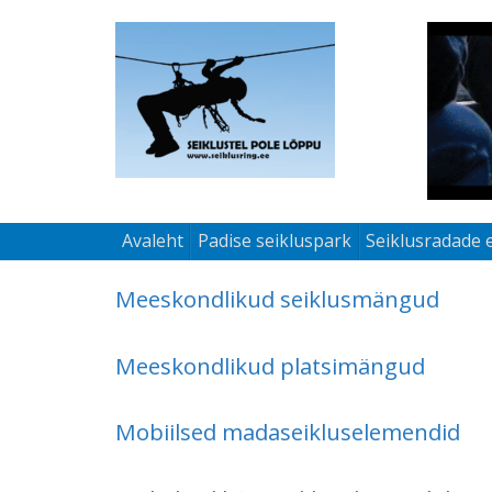
Avaleht
Padise seikluspark
Seiklusradade 
Meeskondlikud seiklusmängud
Meeskondlikud platsimängud
Mobiilsed madaseikluselemendid