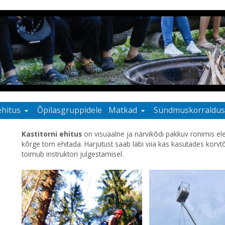
ehitus
Õpilasgruppidele
Matkad
Sündmuskorraldu
Kastitorni ehitus
on visuaalne ja närvikõdi pakkuv ronimis ele
kõrge torn ehitada. Harjutust saab läbi viia kas kasutades korv
toimub instruktori julgestamisel.