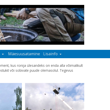
s
Mäesuusatamine
Lisainfo
ment, kus ronija ülesandeks on enda alla võimalikult
tõstukit või sobivate puude olemasolul. Tegevus