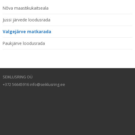
Nõva maastikukaitseala
Jussi järvede loodusrada
Valgejärve matkarada
Paukjärve loodusrada
SEIKLUSRING OÜ
+372 56645916 info@seiklusring.ee