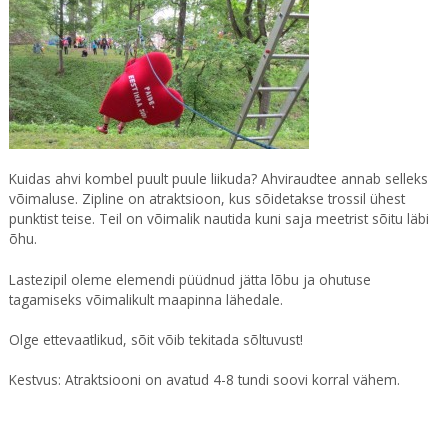
Kuidas ahvi kombel puult puule liikuda? Ahviraudtee annab selleks
võimaluse. Zipline on atraktsioon, kus sõidetakse trossil ühest
punktist teise. Teil on võimalik nautida kuni saja meetrist sõitu läbi
õhu.
Lastezipil oleme elemendi püüdnud jätta lõbu ja ohutuse
tagamiseks võimalikult maapinna lähedale.
Olge ettevaatlikud, sõit võib tekitada sõltuvust!
Kestvus: Atraktsiooni on avatud 4-8 tundi soovi korral vähem.