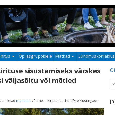
ehitus
Õpilasgruppidele
Matkad
Sündmuskorraldus
ürituse sisustamiseks värskes
O
i väljasõitu
või mõtled
Jä
aate leiad
menüüst
või meile kirjutades: info@seiklusring.ee