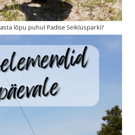
asta lõpu puhul Padise Seiklusparki?