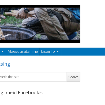
Mäesuusatamine
Lisainfo
tsing
lgi meid Facebookis