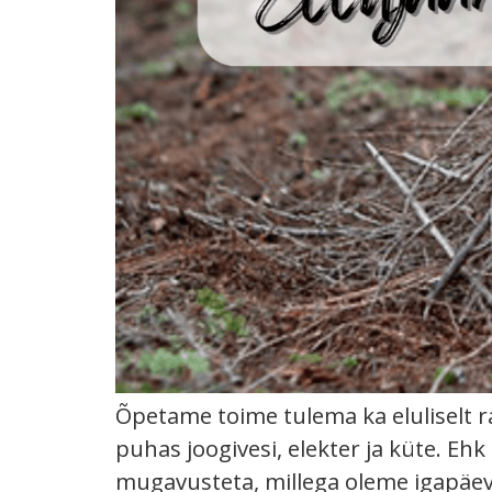
Õpetame toime tulema ka eluliselt 
puhas joogivesi, elekter ja küte. E
mugavusteta, millega oleme igapäev