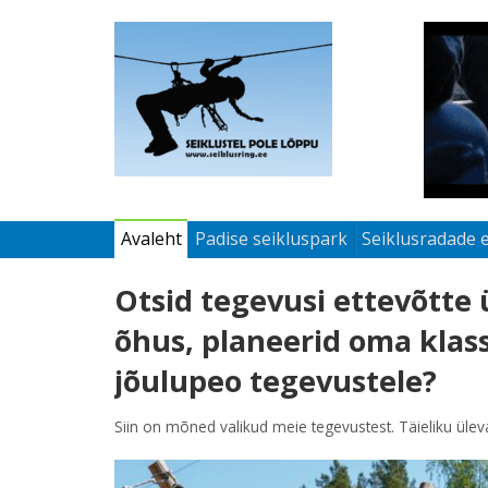
Avaleht
Padise seikluspark
Seiklusradade 
Otsid tegevusi ettevõtte 
õhus, planeerid oma klass
jõulupeo tegevustele?
Siin on mõned valikud meie tegevustest. Täieliku ülev