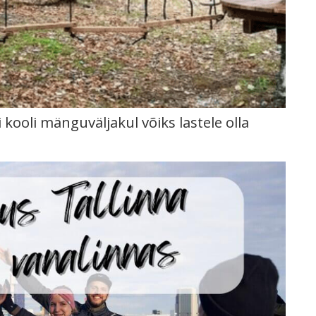
kooli mänguväljakul võiks lastele olla