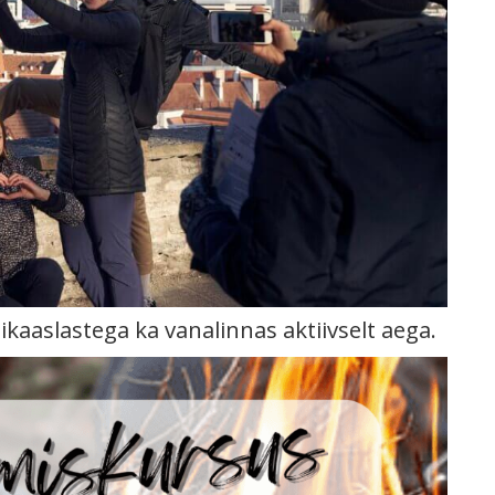
ikaaslastega ka vanalinnas aktiivselt aega.